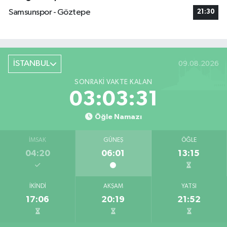
Samsunspor - Göztepe
21:30
İSTANBUL
09.08.2026
SONRAKI VAKTE KALAN
03:03:30
Öğle Namazı
İMSAK
GÜNEŞ
ÖĞLE
04:20
06:01
13:15
İKINDI
AKŞAM
YATSI
17:06
20:19
21:52