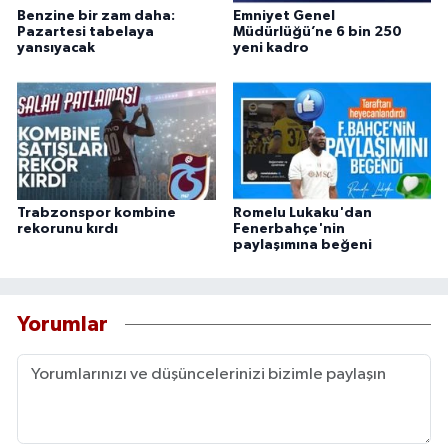
Benzine bir zam daha:
Emniyet Genel
Pazartesi tabelaya
Müdürlüğü’ne 6 bin 250
yansıyacak
yeni kadro
Trabzonspor kombine
Romelu Lukaku'dan
rekorunu kırdı
Fenerbahçe'nin
paylaşımına beğeni
Yorumlar