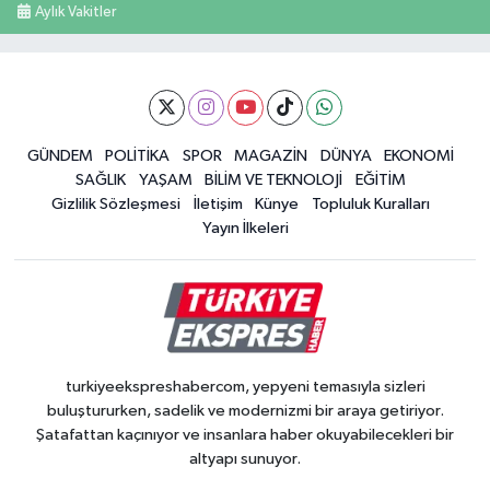
Aylık Vakitler
GÜNDEM
POLİTİKA
SPOR
MAGAZİN
DÜNYA
EKONOMİ
SAĞLIK
YAŞAM
BİLİM VE TEKNOLOJİ
EĞİTİM
Gizlilik Sözleşmesi
İletişim
Künye
Topluluk Kuralları
Yayın İlkeleri
turkiyeekspreshabercom, yepyeni temasıyla sizleri
buluştururken, sadelik ve modernizmi bir araya getiriyor.
Şatafattan kaçınıyor ve insanlara haber okuyabilecekleri bir
altyapı sunuyor.