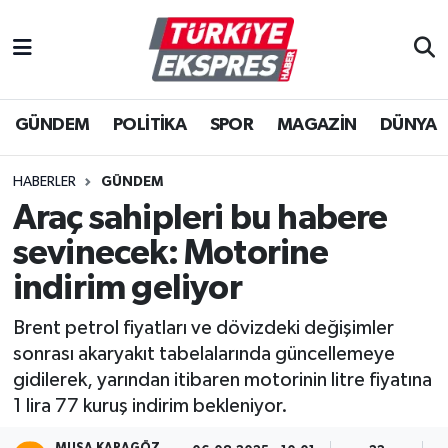
İstanbul Nöbetçi Eczaneler
GÜNDEM
POLİTİKA
SPOR
MAGAZİN
DÜNYA
İstanbul Hava Durumu
İstanbul Namaz Vakitleri
HABERLER
GÜNDEM
Araç sahipleri bu habere
İstanbul Trafik Yoğunluk Haritası
sevinecek: Motorine
Süper Lig Puan Durumu ve Fikstür
indirim geliyor
Brent petrol fiyatları ve dövizdeki değişimler
Tüm Manşetler
sonrası akaryakıt tabelalarında güncellemeye
gidilerek, yarından itibaren motorinin litre fiyatına
Son Dakika Haberleri
1 lira 77 kuruş indirim bekleniyor.
Haber Arşivi