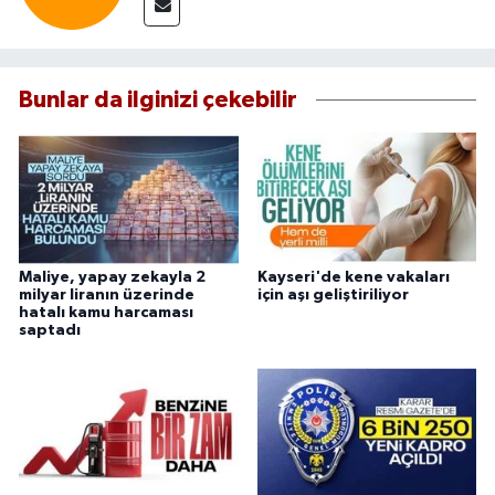
Bunlar da ilginizi çekebilir
Maliye, yapay zekayla 2
Kayseri'de kene vakaları
milyar liranın üzerinde
için aşı geliştiriliyor
hatalı kamu harcaması
saptadı