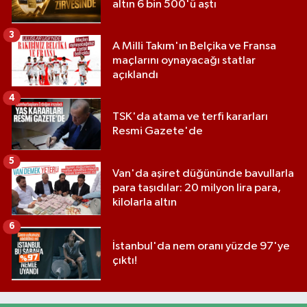
altın 6 bin 500'ü aştı
3
A Milli Takım'ın Belçika ve Fransa
maçlarını oynayacağı statlar
açıklandı
4
TSK'da atama ve terfi kararları
Resmi Gazete'de
5
Van'da aşiret düğününde bavullarla
para taşıdılar: 20 milyon lira para,
kilolarla altın
6
İstanbul'da nem oranı yüzde 97'ye
çıktı!