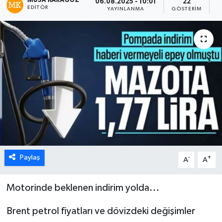
MUSA KARAGÖZ
06.08.2025 - 10:01
22
EDITÖR
YAYINLANMA
GÖSTERIM
O
Paylaş
-
+
A
A
Motorinde beklenen indirim yolda...
Brent petrol fiyatları ve dövizdeki değişimler