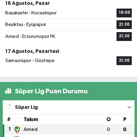
16 Ağustos, Pazar
Başakşehir - Kocaelispor
19:00
Beşiktaş - Eyüpspor
21:30
Amed - Erzurumspor FK
21:30
17 Ağustos, Pazartesi
Samsunspor - Göztepe
21:30
Süper Lig Puan Durumu
Süper Lig
#
Takım
O
P
1
Amed
0
0