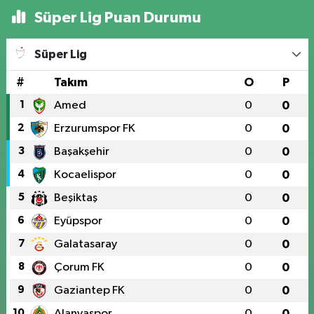
Süper Lig Puan Durumu
Süper Lig
#
Takım
O
P
1
Amed
0
0
2
Erzurumspor FK
0
0
3
Başakşehir
0
0
4
Kocaelispor
0
0
5
Beşiktaş
0
0
6
Eyüpspor
0
0
7
Galatasaray
0
0
8
Çorum FK
0
0
9
Gaziantep FK
0
0
10
Alanyaspor
0
0