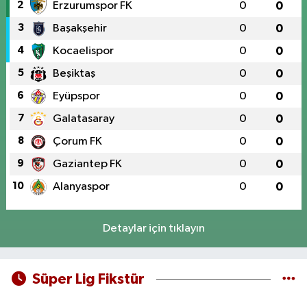
2
Erzurumspor FK
0
0
3
Başakşehir
0
0
4
Kocaelispor
0
0
5
Beşiktaş
0
0
6
Eyüpspor
0
0
7
Galatasaray
0
0
8
Çorum FK
0
0
9
Gaziantep FK
0
0
10
Alanyaspor
0
0
Detaylar için tıklayın
Süper Lig Fikstür