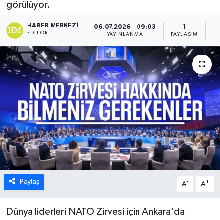
görülüyor.
HABER MERKEZI
06.07.2026 - 09:03
1
EDITÖR
YAYINLANMA
PAYLAŞIM
G
Paylaş
-
+
A
A
Dünya liderleri NATO Zirvesi için Ankara'da