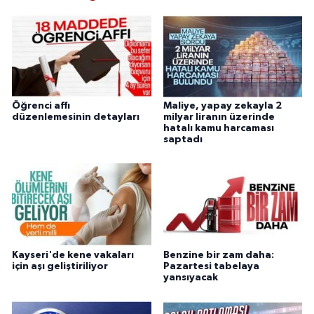
Öğrenci affı
Maliye, yapay zekayla 2
düzenlemesinin detayları
milyar liranın üzerinde
hatalı kamu harcaması
saptadı
Kayseri'de kene vakaları
Benzine bir zam daha:
için aşı geliştiriliyor
Pazartesi tabelaya
yansıyacak