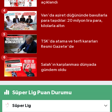
açıklandı
4
Van'da aşiret düğününde bavullarla
para taşıdılar: 20 milyon lira para,
kilolarla altın
5
TSK'da atama ve terfi kararları
Resmi Gazete'de
6
Salah'ın karşılanması dünyada
gündem oldu
Süper Lig Puan Durumu
Süper Lig