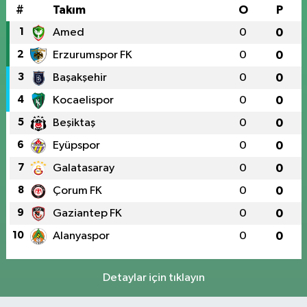
#
Takım
O
P
1
Amed
0
0
2
Erzurumspor FK
0
0
3
Başakşehir
0
0
4
Kocaelispor
0
0
5
Beşiktaş
0
0
6
Eyüpspor
0
0
7
Galatasaray
0
0
8
Çorum FK
0
0
9
Gaziantep FK
0
0
10
Alanyaspor
0
0
Detaylar için tıklayın