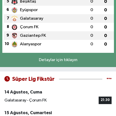
5
Beşiktaş
0
0
6
Eyüpspor
0
0
7
Galatasaray
0
0
8
Çorum FK
0
0
9
Gaziantep FK
0
0
10
Alanyaspor
0
0
Detaylar için tıklayın
Süper Lig Fikstür
14 Ağustos, Cuma
Galatasaray - Çorum FK
21:30
15 Ağustos, Cumartesi