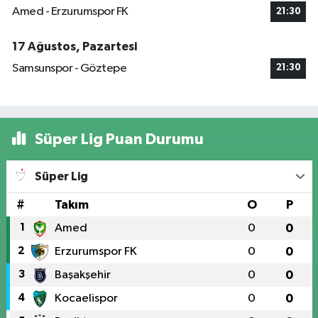
Amed - Erzurumspor FK
21:30
17 Ağustos, Pazartesi
Samsunspor - Göztepe
21:30
Süper Lig Puan Durumu
Süper Lig
#
Takım
O
P
1
Amed
0
0
2
Erzurumspor FK
0
0
3
Başakşehir
0
0
4
Kocaelispor
0
0