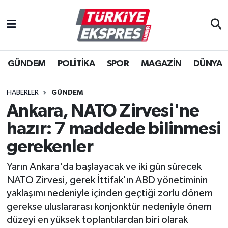
İstanbul Nöbetçi Eczaneler
GÜNDEM
POLİTİKA
SPOR
MAGAZİN
DÜNYA
İstanbul Hava Durumu
İstanbul Namaz Vakitleri
HABERLER
GÜNDEM
Ankara, NATO Zirvesi'ne
İstanbul Trafik Yoğunluk Haritası
hazır: 7 maddede bilinmesi
Süper Lig Puan Durumu ve Fikstür
gerekenler
Yarın Ankara'da başlayacak ve iki gün sürecek
Tüm Manşetler
NATO Zirvesi, gerek İttifak'ın ABD yönetiminin
yaklaşımı nedeniyle içinden geçtiği zorlu dönem
Son Dakika Haberleri
gerekse uluslararası konjonktür nedeniyle önem
düzeyi en yüksek toplantılardan biri olarak
Haber Arşivi