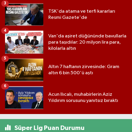
3
TSK'da atama ve terfi kararları
Resmi Gazete'de
4
Van'da aşiret düğününde bavullarla
para taşıdılar: 20 milyon lira para,
kilolarla altın
5
Altın 7 haftanın zirvesinde: Gram
altın 6 bin 500'ü aştı
6
Acun Ilıcalı, muhabirlerin Aziz
Yıldırım sorusunu yanıtsız bıraktı
Süper Lig Puan Durumu