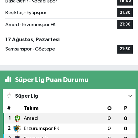
Başakşehir - Kocaelispor
19:00
Beşiktaş - Eyüpspor
21:30
Amed - Erzurumspor FK
21:30
17 Ağustos, Pazartesi
Samsunspor - Göztepe
21:30
Süper Lig Puan Durumu
Süper Lig
#
Takım
O
P
1
Amed
0
0
2
Erzurumspor FK
0
0