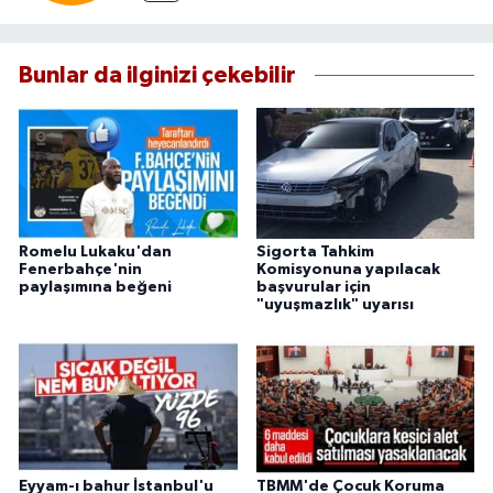
Bunlar da ilginizi çekebilir
Romelu Lukaku'dan
Sigorta Tahkim
Fenerbahçe'nin
Komisyonuna yapılacak
paylaşımına beğeni
başvurular için
"uyuşmazlık" uyarısı
Eyyam-ı bahur İstanbul'u
TBMM'de Çocuk Koruma