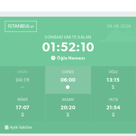
İSTANBUL
08.08.2026
SONRAKI VAKTE KALAN
01:52:10
Öğle Namazı
İMSAK
GÜNEŞ
ÖĞLE
04:19
06:00
13:15
İKINDI
AKŞAM
YATSI
17:07
20:20
21:54
Aylık Vakitler