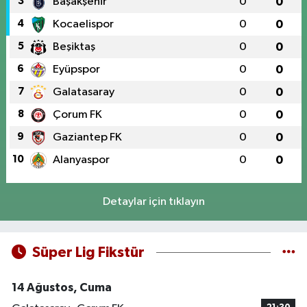
3
Başakşehir
0
0
4
Kocaelispor
0
0
5
Beşiktaş
0
0
6
Eyüpspor
0
0
7
Galatasaray
0
0
8
Çorum FK
0
0
9
Gaziantep FK
0
0
10
Alanyaspor
0
0
Detaylar için tıklayın
Süper Lig Fikstür
14 Ağustos, Cuma