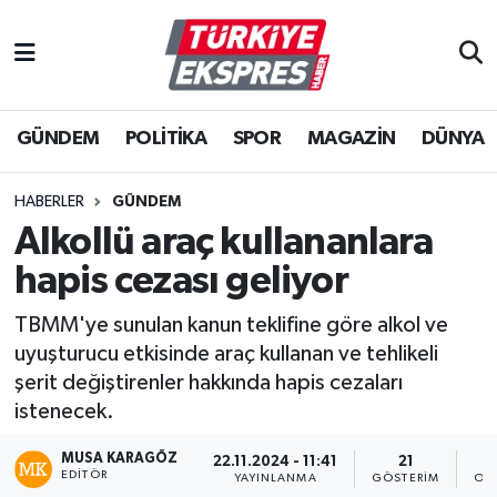
İstanbul Nöbetçi Eczaneler
GÜNDEM
POLİTİKA
SPOR
MAGAZİN
DÜNYA
İstanbul Hava Durumu
İstanbul Namaz Vakitleri
HABERLER
GÜNDEM
Alkollü araç kullananlara
İstanbul Trafik Yoğunluk Haritası
hapis cezası geliyor
Süper Lig Puan Durumu ve Fikstür
TBMM'ye sunulan kanun teklifine göre alkol ve
uyuşturucu etkisinde araç kullanan ve tehlikeli
Tüm Manşetler
şerit değiştirenler hakkında hapis cezaları
istenecek.
Son Dakika Haberleri
MUSA KARAGÖZ
22.11.2024 - 11:41
21
EDITÖR
Haber Arşivi
YAYINLANMA
GÖSTERIM
OK