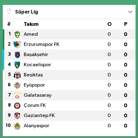
Süper Lig
#
Takım
O
P
1
Amed
0
0
2
Erzurumspor FK
0
0
3
Başakşehir
0
0
4
Kocaelispor
0
0
5
Beşiktaş
0
0
6
Eyüpspor
0
0
7
Galatasaray
0
0
8
Çorum FK
0
0
9
Gaziantep FK
0
0
10
Alanyaspor
0
0