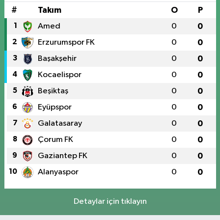
#
Takım
O
P
1
Amed
0
0
2
Erzurumspor FK
0
0
3
Başakşehir
0
0
4
Kocaelispor
0
0
5
Beşiktaş
0
0
6
Eyüpspor
0
0
7
Galatasaray
0
0
8
Çorum FK
0
0
9
Gaziantep FK
0
0
10
Alanyaspor
0
0
Detaylar için tıklayın