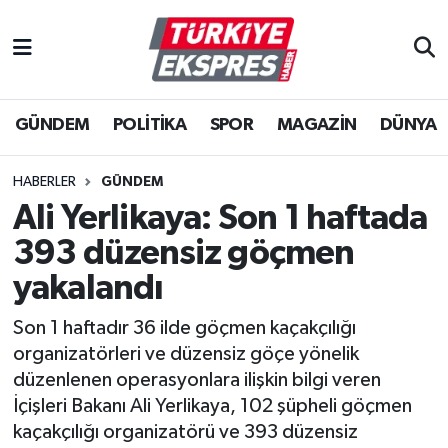
İstanbul Nöbetçi Eczaneler
GÜNDEM
POLİTİKA
SPOR
MAGAZİN
DÜNYA
İstanbul Hava Durumu
İstanbul Namaz Vakitleri
HABERLER
GÜNDEM
Ali Yerlikaya: Son 1 haftada
İstanbul Trafik Yoğunluk Haritası
393 düzensiz göçmen
Süper Lig Puan Durumu ve Fikstür
yakalandı
Son 1 haftadır 36 ilde göçmen kaçakçılığı
Tüm Manşetler
organizatörleri ve düzensiz göçe yönelik
düzenlenen operasyonlara ilişkin bilgi veren
Son Dakika Haberleri
İçişleri Bakanı Ali Yerlikaya, 102 şüpheli göçmen
kaçakçılığı organizatörü ve 393 düzensiz
Haber Arşivi