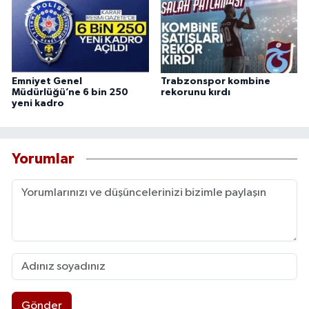
Emniyet Genel
Trabzonspor kombine
Müdürlüğü’ne 6 bin 250
rekorunu kırdı
yeni kadro
Yorumlar
Gönder