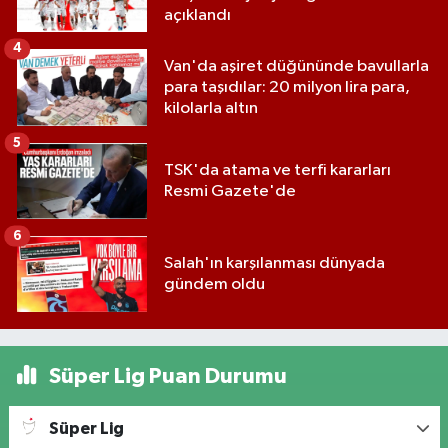
açıklandı
4
Van'da aşiret düğününde bavullarla
para taşıdılar: 20 milyon lira para,
kilolarla altın
5
TSK'da atama ve terfi kararları
Resmi Gazete'de
6
Salah'ın karşılanması dünyada
gündem oldu
Süper Lig Puan Durumu
Süper Lig