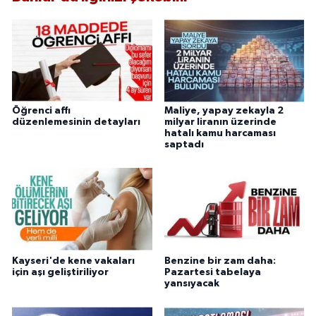
Öğrenci affı
Maliye, yapay zekayla 2
düzenlemesinin detayları
milyar liranın üzerinde
hatalı kamu harcaması
saptadı
Kayseri'de kene vakaları
Benzine bir zam daha:
için aşı geliştiriliyor
Pazartesi tabelaya
yansıyacak