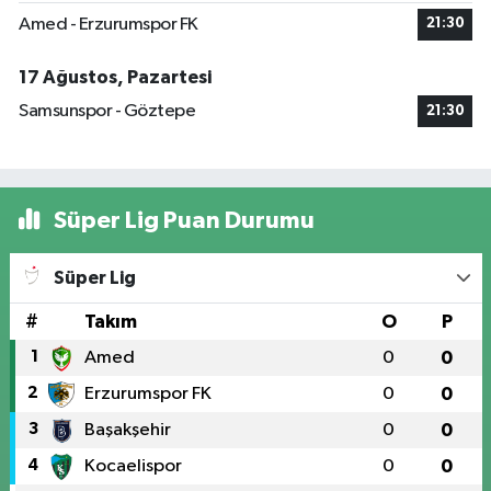
Amed - Erzurumspor FK
21:30
17 Ağustos, Pazartesi
Samsunspor - Göztepe
21:30
Süper Lig Puan Durumu
Süper Lig
#
Takım
O
P
1
Amed
0
0
2
Erzurumspor FK
0
0
3
Başakşehir
0
0
4
Kocaelispor
0
0