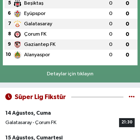
5
Beşiktaş
0
0
6
Eyüpspor
0
0
7
Galatasaray
0
0
8
Çorum FK
0
0
9
Gaziantep FK
0
0
10
Alanyaspor
0
0
Detaylar için tıklayın
Süper Lig Fikstür
14 Ağustos, Cuma
Galatasaray - Çorum FK
21:30
15 Ağustos, Cumartesi