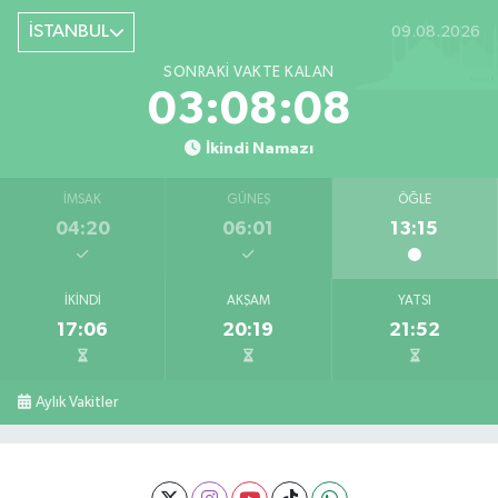
İSTANBUL
09.08.2026
SONRAKI VAKTE KALAN
03:08:08
İkindi Namazı
İMSAK
GÜNEŞ
ÖĞLE
04:20
06:01
13:15
İKINDI
AKŞAM
YATSI
17:06
20:19
21:52
Aylık Vakitler