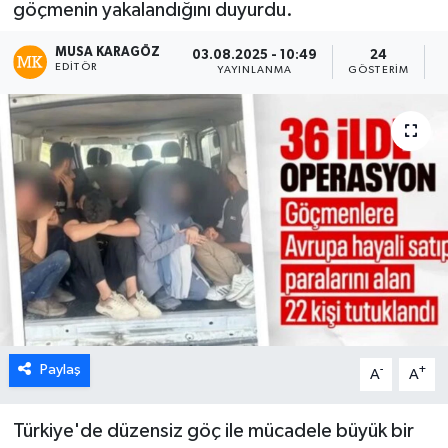
göçmenin yakalandığını duyurdu.
MUSA KARAGÖZ
03.08.2025 - 10:49
24
EDITÖR
YAYINLANMA
GÖSTERIM
O
Paylaş
-
+
A
A
Türkiye'de düzensiz göç ile mücadele büyük bir