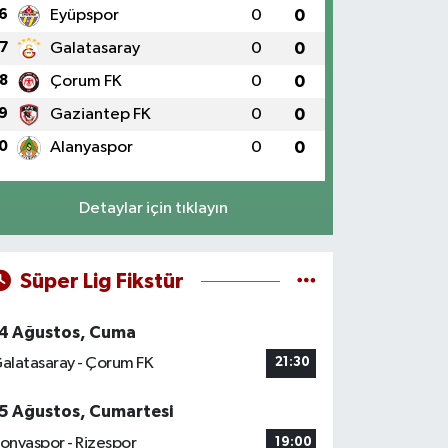
6
Eyüpspor
0
0
7
Galatasaray
0
0
8
Çorum FK
0
0
9
Gaziantep FK
0
0
0
Alanyaspor
0
0
Detaylar için tıklayın
Süper Lig Fikstür
4 Ağustos, Cuma
alatasaray - Çorum FK
21:30
5 Ağustos, Cumartesi
onyaspor - Rizespor
19:00