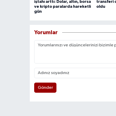
iştahı arttı: Dolar, altın, borsa
transfer
ve kripto paralarda hareketli
oldu
gün
Yorumlar
Gönder