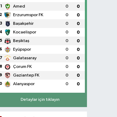
1
Amed
0
0
2
Erzurumspor FK
0
0
3
Başakşehir
0
0
4
Kocaelispor
0
0
5
Beşiktaş
0
0
6
Eyüpspor
0
0
7
Galatasaray
0
0
8
Çorum FK
0
0
9
Gaziantep FK
0
0
0
Alanyaspor
0
0
Detaylar için tıklayın