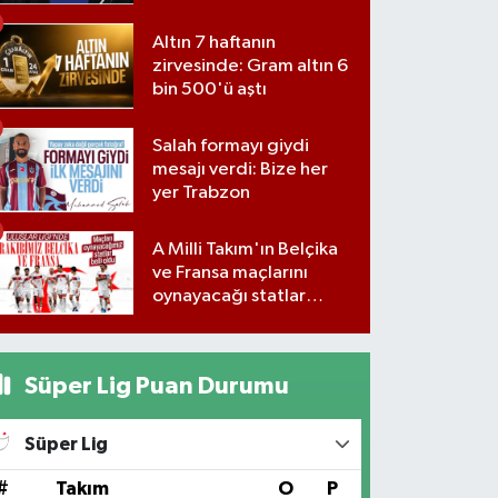
yanıtsız bıraktı
Altın 7 haftanın
zirvesinde: Gram altın 6
bin 500'ü aştı
Salah formayı giydi
mesajı verdi: Bize her
yer Trabzon
A Milli Takım'ın Belçika
ve Fransa maçlarını
oynayacağı statlar
açıklandı
Süper Lig Puan Durumu
Süper Lig
#
Takım
O
P