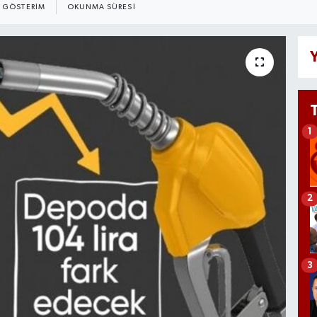
GÖSTERIM
OKUNMA SÜRESI
Y
1
2
3