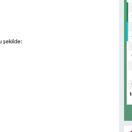
u şekilde:
1