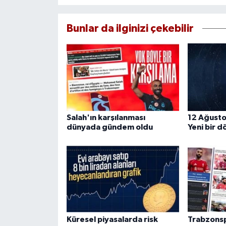
Bunlar da ilginizi çekebilir
Salah'ın karşılanması
12 Ağusto
dünyada gündem oldu
Yeni bir d
Küresel piyasalarda risk
Trabzonsp