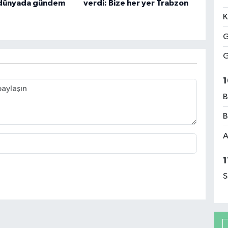
i dünyada gündem
verdi: Bize her yer Trabzon
K
G
G
1
B
B
A
1
S