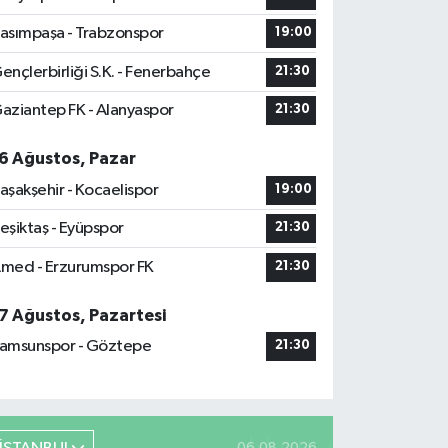
asımpaşa - Trabzonspor
19:00
ençlerbirliği S.K. - Fenerbahçe
21:30
aziantep FK - Alanyaspor
21:30
6 Ağustos, Pazar
aşakşehir - Kocaelispor
19:00
eşiktaş - Eyüpspor
21:30
med - Erzurumspor FK
21:30
7 Ağustos, Pazartesi
amsunspor - Göztepe
21:30
06.08.2026