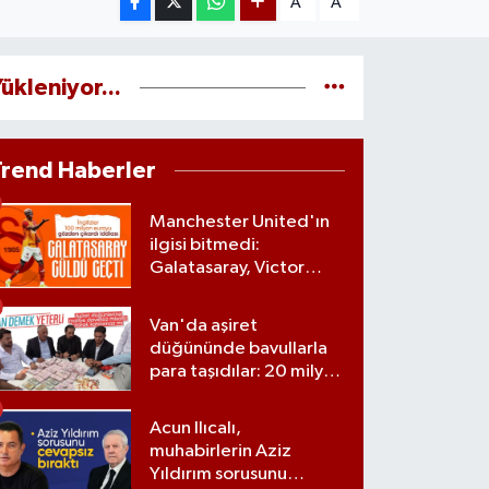
A
A
ükleniyor...
Trend Haberler
Manchester United'ın
ilgisi bitmedi:
Galatasaray, Victor
Osimhen'le ilgili kararını
verdi
Van'da aşiret
düğününde bavullarla
para taşıdılar: 20 milyon
lira para, kilolarla altın
Acun Ilıcalı,
muhabirlerin Aziz
Yıldırım sorusunu