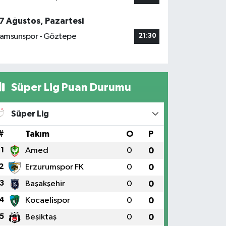
7 Ağustos, Pazartesi
amsunspor - Göztepe
21:30
Süper Lig Puan Durumu
Süper Lig
#
Takım
O
P
1
Amed
0
0
2
Erzurumspor FK
0
0
3
Başakşehir
0
0
4
Kocaelispor
0
0
5
Beşiktaş
0
0