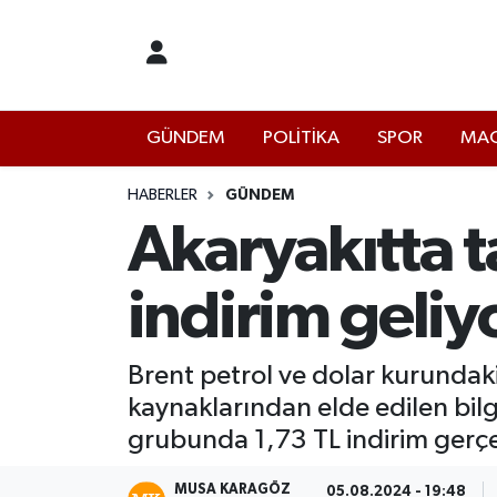
İstanbul Nöbetçi Eczaneler
GÜNDEM
POLİTİKA
SPOR
MAG
İstanbul Hava Durumu
İstanbul Namaz Vakitleri
HABERLER
GÜNDEM
Akaryakıtta t
İstanbul Trafik Yoğunluk Haritası
indirim geliy
Süper Lig Puan Durumu ve Fikstür
Tüm Manşetler
Brent petrol ve dolar kurundaki
kaynaklarından elde edilen bilg
Son Dakika Haberleri
grubunda 1,73 TL indirim gerç
Haber Arşivi
MUSA KARAGÖZ
05.08.2024 - 19:48