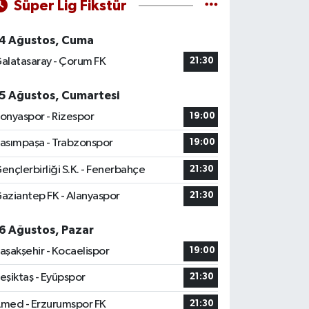
Süper Lig Fikstür
4 Ağustos, Cuma
alatasaray - Çorum FK
21:30
5 Ağustos, Cumartesi
onyaspor - Rizespor
19:00
asımpaşa - Trabzonspor
19:00
ençlerbirliği S.K. - Fenerbahçe
21:30
aziantep FK - Alanyaspor
21:30
6 Ağustos, Pazar
aşakşehir - Kocaelispor
19:00
eşiktaş - Eyüpspor
21:30
med - Erzurumspor FK
21:30