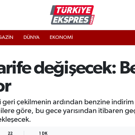
AZİN
DÜNYA
EKONOMİ
arife değişecek: 
or
 geri çekilmenin ardından benzine indirim
ilere göre, bu gece yarısından itibaren ge
ekleşecek.
22
1 DK