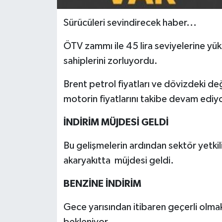
Sürücüleri sevindirecek haber...
ÖTV zammı ile 45 lira seviyelerine yü
sahiplerini zorluyordu.
Brent petrol fiyatları ve dövizdeki deği
motorin fiyatlarını takibe devam ediyo
İNDİRİM MÜJDESİ GELDİ
Bu gelişmelerin ardından sektör yetkili
akaryakıtta müjdesi geldi.
BENZİNE İNDİRİM
Gece yarısından itibaren geçerli olma
bekleniyor.