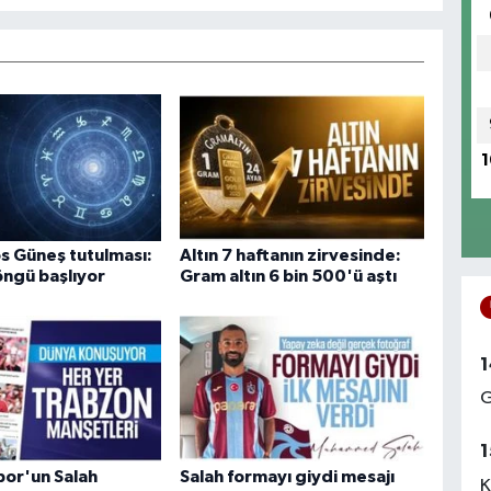
1
s Güneş tutulması:
Altın 7 haftanın zirvesinde:
öngü başlıyor
Gram altın 6 bin 500'ü aştı
1
G
1
or'un Salah
Salah formayı giydi mesajı
K