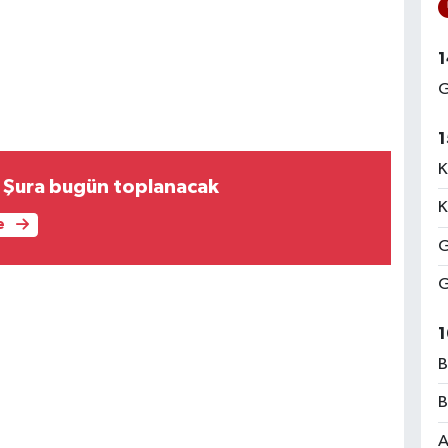
1
G
1
K
 Şura bugün toplanacak
K
e
G
G
1
B
B
A