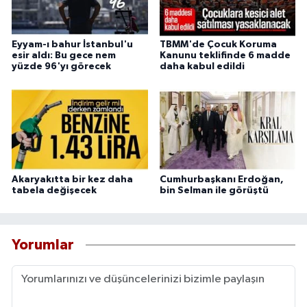
Eyyam-ı bahur İstanbul'u
TBMM'de Çocuk Koruma
esir aldı: Bu gece nem
Kanunu teklifinde 6 madde
yüzde 96'yı görecek
daha kabul edildi
Akaryakıtta bir kez daha
Cumhurbaşkanı Erdoğan,
tabela değişecek
bin Selman ile görüştü
Yorumlar