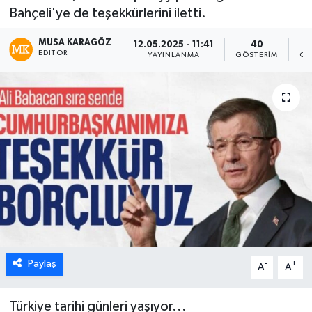
Bahçeli'ye de teşekkürlerini iletti.
MUSA KARAGÖZ
12.05.2025 - 11:41
40
EDITÖR
YAYINLANMA
GÖSTERIM
OK
Paylaş
-
+
A
A
Türkiye tarihi günleri yaşıyor...