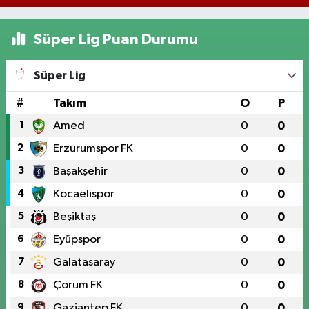
Süper Lig Puan Durumu
Süper Lig
#
Takım
O
P
1
Amed
0
0
2
Erzurumspor FK
0
0
3
Başakşehir
0
0
4
Kocaelispor
0
0
5
Beşiktaş
0
0
6
Eyüpspor
0
0
7
Galatasaray
0
0
8
Çorum FK
0
0
9
Gaziantep FK
0
0