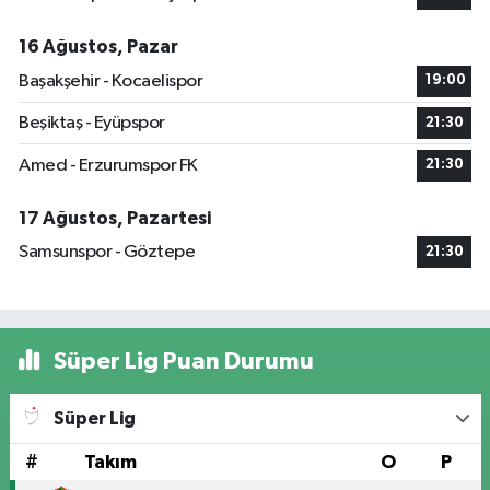
16 Ağustos, Pazar
Başakşehir - Kocaelispor
19:00
Beşiktaş - Eyüpspor
21:30
Amed - Erzurumspor FK
21:30
17 Ağustos, Pazartesi
Samsunspor - Göztepe
21:30
Süper Lig Puan Durumu
Süper Lig
#
Takım
O
P