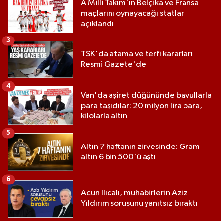
A Milli Takım'ın Belçika ve Fransa
maçlarını oynayacağı statlar
açıklandı
3
TSK'da atama ve terfi kararları
Resmi Gazete'de
4
Van'da aşiret düğününde bavullarla
para taşıdılar: 20 milyon lira para,
kilolarla altın
5
Altın 7 haftanın zirvesinde: Gram
altın 6 bin 500'ü aştı
6
Acun Ilıcalı, muhabirlerin Aziz
Yıldırım sorusunu yanıtsız bıraktı