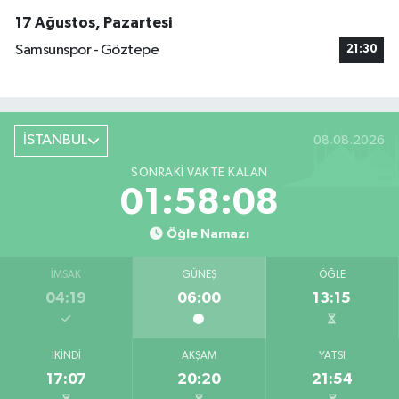
17 Ağustos, Pazartesi
Samsunspor - Göztepe
21:30
İSTANBUL
08.08.2026
SONRAKI VAKTE KALAN
01:58:07
Öğle Namazı
İMSAK
GÜNEŞ
ÖĞLE
04:19
06:00
13:15
İKINDI
AKŞAM
YATSI
17:07
20:20
21:54