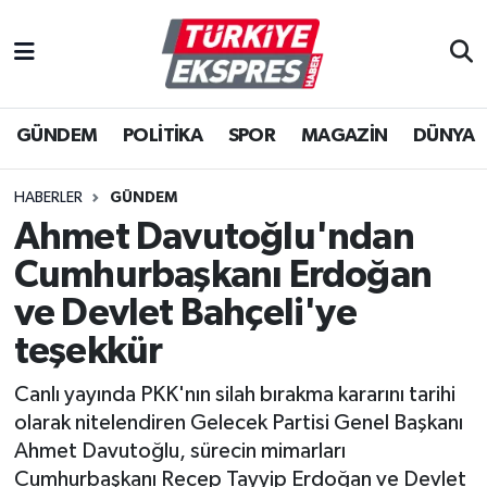
İstanbul Nöbetçi Eczaneler
GÜNDEM
POLİTİKA
SPOR
MAGAZİN
DÜNYA
İstanbul Hava Durumu
İstanbul Namaz Vakitleri
HABERLER
GÜNDEM
Ahmet Davutoğlu'ndan
İstanbul Trafik Yoğunluk Haritası
Cumhurbaşkanı Erdoğan
Süper Lig Puan Durumu ve Fikstür
ve Devlet Bahçeli'ye
teşekkür
Tüm Manşetler
Canlı yayında PKK'nın silah bırakma kararını tarihi
Son Dakika Haberleri
olarak nitelendiren Gelecek Partisi Genel Başkanı
Ahmet Davutoğlu, sürecin mimarları
Haber Arşivi
Cumhurbaşkanı Recep Tayyip Erdoğan ve Devlet