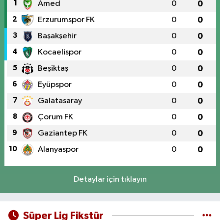
1
Amed
0
0
2
Erzurumspor FK
0
0
3
Başakşehir
0
0
4
Kocaelispor
0
0
5
Beşiktaş
0
0
6
Eyüpspor
0
0
7
Galatasaray
0
0
8
Çorum FK
0
0
9
Gaziantep FK
0
0
10
Alanyaspor
0
0
Detaylar için tıklayın
Süper Lig Fikstür