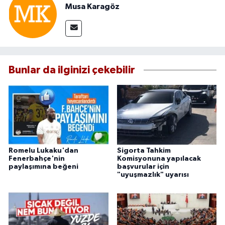
Musa Karagöz
Bunlar da ilginizi çekebilir
Romelu Lukaku'dan
Sigorta Tahkim
Fenerbahçe'nin
Komisyonuna yapılacak
paylaşımına beğeni
başvurular için
"uyuşmazlık" uyarısı