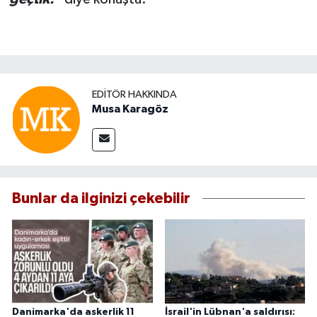
EDITÖR HAKKINDA
Musa Karagöz
Bunlar da ilginizi çekebilir
Danimarka'da askerlik 11
İsrail'in Lübnan'a saldırısı: