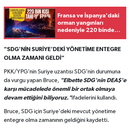
Fransa ve İspanya'daki
orman yangınları
nedeniyle 220 binden
fazla kişi tahliye edildi
"SDG'NİN SURİYE'DEKİ YÖNETİME ENTEGRE
OLMA ZAMANI GELDİ"
PKK/YPG'nin Suriye uzantısı SDG'nin durumuna
da vurgu yapan Bruce,
"Elbette SDG'nin DEAŞ'e
karşı mücadelede önemli bir ortak olmaya
devam ettiğini biliyoruz."
ifadelerini kullandı.
Bruce, SDG için Suriye'deki mevcut yönetime
entegre olma zamanının geldiğini kaydetti.