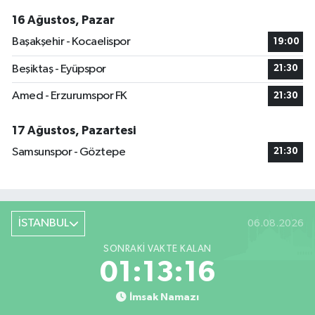
16 Ağustos, Pazar
Başakşehir - Kocaelispor
19:00
Beşiktaş - Eyüpspor
21:30
Amed - Erzurumspor FK
21:30
17 Ağustos, Pazartesi
Samsunspor - Göztepe
21:30
İSTANBUL
06.08.2026
SONRAKI VAKTE KALAN
01:13:15
İmsak Namazı