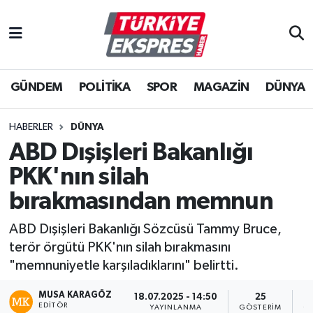
İstanbul Nöbetçi Eczaneler
GÜNDEM
POLİTİKA
SPOR
MAGAZİN
DÜNYA
İstanbul Hava Durumu
İstanbul Namaz Vakitleri
HABERLER
DÜNYA
ABD Dışişleri Bakanlığı
İstanbul Trafik Yoğunluk Haritası
PKK'nın silah
Süper Lig Puan Durumu ve Fikstür
bırakmasından memnun
ABD Dışişleri Bakanlığı Sözcüsü Tammy Bruce,
Tüm Manşetler
terör örgütü PKK'nın silah bırakmasını
"memnuniyetle karşıladıklarını" belirtti.
Son Dakika Haberleri
MUSA KARAGÖZ
18.07.2025 - 14:50
25
Haber Arşivi
EDITÖR
YAYINLANMA
GÖSTERIM
O