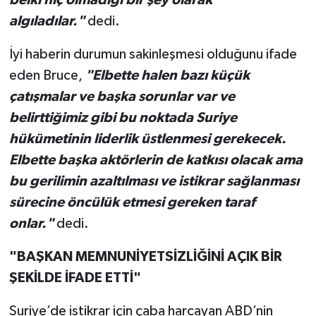
belki hiç olmadığı bir şey olarak
algıladılar."
dedi.
İyi haberin durumun sakinleşmesi olduğunu ifade
eden Bruce,
"Elbette halen bazı küçük
çatışmalar ve başka sorunlar var ve
belirttiğimiz gibi bu noktada Suriye
hükümetinin liderlik üstlenmesi gerekecek.
Elbette başka aktörlerin de katkısı olacak ama
bu gerilimin azaltılması ve istikrar sağlanması
sürecine öncülük etmesi gereken taraf
onlar."
dedi.
"BAŞKAN MEMNUNİYETSİZLİĞİNİ AÇIK BİR
ŞEKİLDE İFADE ETTİ"
Suriye’de istikrar için çaba harcayan ABD’nin