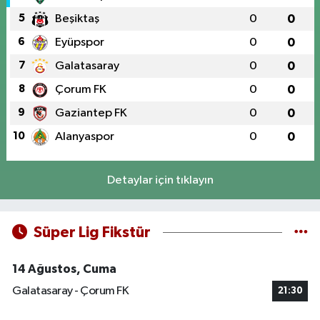
5
Beşiktaş
0
0
6
Eyüpspor
0
0
7
Galatasaray
0
0
8
Çorum FK
0
0
9
Gaziantep FK
0
0
10
Alanyaspor
0
0
Detaylar için tıklayın
Süper Lig Fikstür
14 Ağustos, Cuma
Galatasaray - Çorum FK
21:30