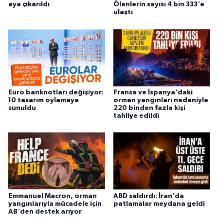
aya çıkarıldı
Ölenlerin sayısı 4 bin 333'e
ulaştı
Euro banknotları değişiyor:
Fransa ve İspanya'daki
10 tasarım oylamaya
orman yangınları nedeniyle
sunuldu
220 binden fazla kişi
tahliye edildi
Emmanuel Macron, orman
ABD saldırdı: İran'da
yangınlarıyla mücadele için
patlamalar meydana geldi
AB'den destek arıyor