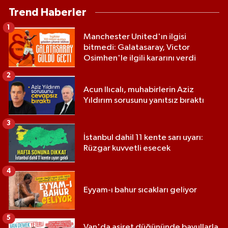
Trend Haberler
1
Manchester United'ın ilgisi
bitmedi: Galatasaray, Victor
Osimhen'le ilgili kararını verdi
2
Acun Ilıcalı, muhabirlerin Aziz
Yıldırım sorusunu yanıtsız bıraktı
3
İstanbul dahil 11 kente sarı uyarı:
Rüzgar kuvvetli esecek
4
Eyyam-ı bahur sıcakları geliyor
5
Van'da aşiret düğününde bavullarla