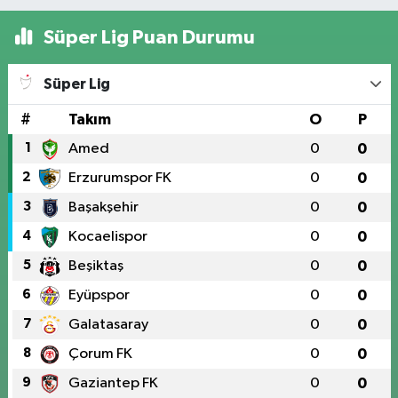
Süper Lig Puan Durumu
Süper Lig
#
Takım
O
P
1
Amed
0
0
2
Erzurumspor FK
0
0
3
Başakşehir
0
0
4
Kocaelispor
0
0
5
Beşiktaş
0
0
6
Eyüpspor
0
0
7
Galatasaray
0
0
8
Çorum FK
0
0
9
Gaziantep FK
0
0