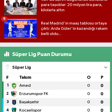
para taşıdılar: 20 milyon lira para,
kilolarla altın
6
Real Madrid'in maaş tablosu ortaya
çıktı: Arda Güler'in kazandığı rakam
belli oldu...
Süper Lig Puan Durumu
Süper Lig
#
Takım
O
P
1
Amed
0
0
2
Erzurumspor FK
0
0
3
Başakşehir
0
0
4
Kocaelispor
0
0