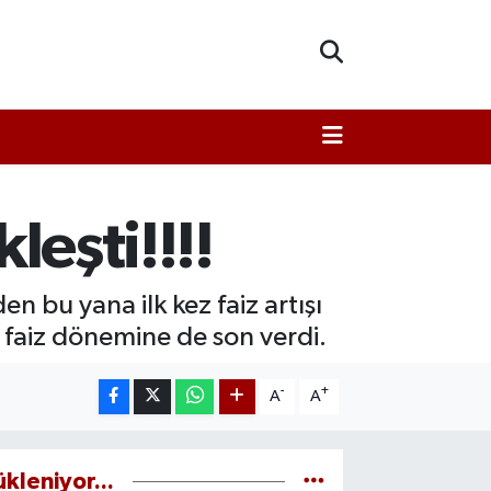
leşti!!!!
 bu yana ilk kez faiz artışı
f faiz dönemine de son verdi.
-
+
A
A
ükleniyor...