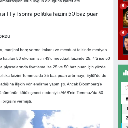
ormalizasyonunun uygun olduğuna işaret etti.
5
6
YORDU
ı, marjinal borç verme imkanı ve mevduat faizinde medyan
te katılan 53 ekonomistin 49'u mevduat faizinde 25, 4'ü ise 50
 piyasalarında fiyatlama ise 25 ve 50 baz puan için yüzde
olitika faizini Temmuz'da 25 baz puan artırmayı, Eylül'de de
ladığına ilişkin yönlendirme yapmıştı. Ancak Bloomberg'e
rünümünün kötüleşmesi nedeniyle AMB'nin Temmuz'da 50
bilgisini vermişti.