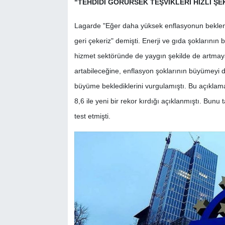
"TEHDİDİ GÖRÜRSEK TEŞVİKLERİ HIZLI ŞE
Lagarde "Eğer daha yüksek enflasyonun beklentiler
geri çekeriz" demişti. Enerji ve gıda şoklarının
hizmet sektöründe de yaygın şekilde de artmaya
artabileceğine, enflasyon şoklarının büyümeyi d
büyüme beklediklerini vurgulamıştı. Bu açıklam
8,6 ile yeni bir rekor kırdığı açıklanmıştı. Bunu
test etmişti.