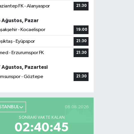
ziantep FK - Alanyaspor
21:30
6 Ağustos, Pazar
şakşehir - Kocaelispor
19:00
şiktaş - Eyüpspor
21:30
ed - Erzurumspor FK
21:30
7 Ağustos, Pazartesi
msunspor - Göztepe
21:30
İSTANBUL
08.08.2026
SONRAKI VAKTE KALAN
02:40:43