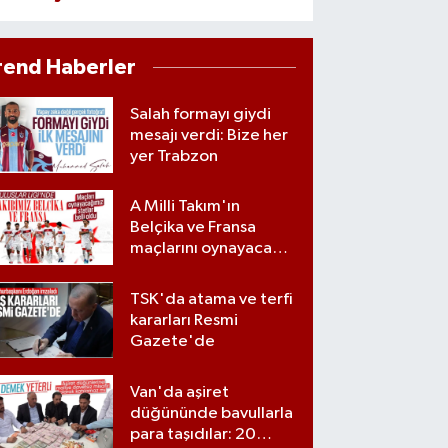
rend Haberler
Salah formayı giydi
mesajı verdi: Bize her
yer Trabzon
A Milli Takım'ın
Belçika ve Fransa
maçlarını oynayacağı
statlar açıklandı
TSK'da atama ve terfi
kararları Resmi
Gazete'de
Van'da aşiret
düğününde bavullarla
para taşıdılar: 20