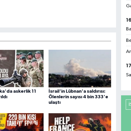
Ga
1
Ba
Be
Am
1
Sa
a'da askerlik 11
İsrail'in Lübnan'a saldırısı:
ıldı
Ölenlerin sayısı 4 bin 333'e
ulaştı