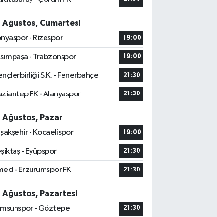
5 Ağustos, Cumartesi
nyaspor - Rizespor
19:00
sımpaşa - Trabzonspor
19:00
nçlerbirliği S.K. - Fenerbahçe
21:30
ziantep FK - Alanyaspor
21:30
6 Ağustos, Pazar
şakşehir - Kocaelispor
19:00
şiktaş - Eyüpspor
21:30
ed - Erzurumspor FK
21:30
7 Ağustos, Pazartesi
msunspor - Göztepe
21:30