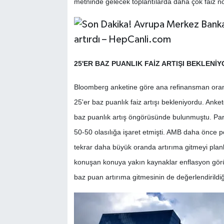
metninde gelecek toplantılarda daha çok faiz n
25'ER BAZ PUANLIK FAİZ ARTIŞI BEKLENİ
Bloomberg anketine göre ana refinansman oran
25'er baz puanlık faiz artışı bekleniyordu. Anke
baz puanlık artış öngörüsünde bulunmuştu. Para
50-50 olasılığa işaret etmişti. AMB daha önce p
tekrar daha büyük oranda artırıma gitmeyi plan
konuşan konuya yakın kaynaklar enflasyon gö
baz puan artırıma gitmesinin de değerlendirildiği 