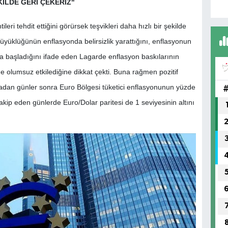
KİLDE GERİ ÇEKERİZ"
i tehdit ettiğini görürsek teşvikleri daha hızlı bir şekilde
 büyüklüğünün enflasyonda belirsizlik yarattığını, enflasyonun
 başladığını ifade eden Lagarde enflasyon baskılarının
e olumsuz etkilediğine dikkat çekti. Buna rağmen pozitif
adan günler sonra Euro Bölgesi tüketici enflasyonunun yüzde
 takip eden günlerde Euro/Dolar paritesi de 1 seviyesinin altını