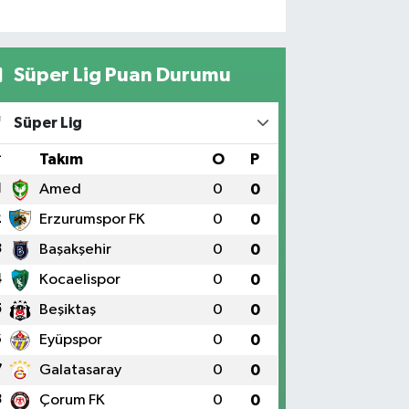
Süper Lig Puan Durumu
Süper Lig
#
Takım
O
P
1
Amed
0
0
2
Erzurumspor FK
0
0
3
Başakşehir
0
0
4
Kocaelispor
0
0
5
Beşiktaş
0
0
6
Eyüpspor
0
0
7
Galatasaray
0
0
8
Çorum FK
0
0