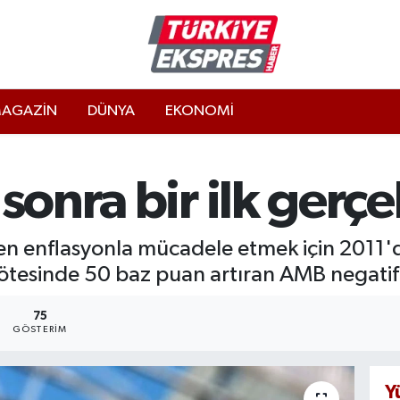
AGAZİN
DÜNYA
EKONOMİ
sonra bir ilk gerçek
 enflasyonla mücadele etmek için 2011'den
rin ötesinde 50 baz puan artıran AMB negati
75
GÖSTERIM
Y