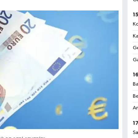
1
Ko
Ka
Ge
Ga
1
Ba
Be
Am
1
Sa