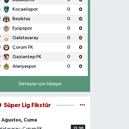
4
Kocaelispor
0
0
5
Beşiktaş
0
0
6
Eyüpspor
0
0
7
Galatasaray
0
0
8
Çorum FK
0
0
9
Gaziantep FK
0
0
0
Alanyaspor
0
0
Detaylar için tıklayın
Süper Lig Fikstür
4 Ağustos, Cuma
latasaray - Çorum FK
21:30