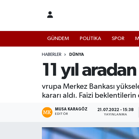
İstanbul Nöbetçi Eczaneler
GÜNDEM
POLİTİKA
SPOR
M
İstanbul Hava Durumu
İstanbul Namaz Vakitleri
HABERLER
DÜNYA
11 yıl aradan 
İstanbul Trafik Yoğunluk Haritası
vrupa Merkez Bankası yükselen
Süper Lig Puan Durumu ve Fikstür
kararı aldı. Faizi beklentile
Tüm Manşetler
MUSA KARAGÖZ
21.07.2022 - 15:38
EDITÖR
YAYINLANMA
Son Dakika Haberleri
Haber Arşivi