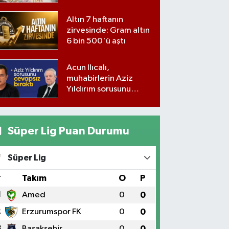
milyon lira para,
kilolarla altın
Altın 7 haftanın
zirvesinde: Gram altın
6 bin 500'ü aştı
Acun Ilıcalı,
muhabirlerin Aziz
Yıldırım sorusunu
yanıtsız bıraktı
Süper Lig Puan Durumu
Süper Lig
#
Takım
O
P
1
Amed
0
0
2
Erzurumspor FK
0
0
3
Başakşehir
0
0