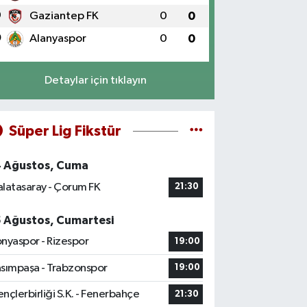
9
Gaziantep FK
0
0
0
Alanyaspor
0
0
Detaylar için tıklayın
Süper Lig Fikstür
4 Ağustos, Cuma
latasaray - Çorum FK
21:30
5 Ağustos, Cumartesi
nyaspor - Rizespor
19:00
sımpaşa - Trabzonspor
19:00
nçlerbirliği S.K. - Fenerbahçe
21:30