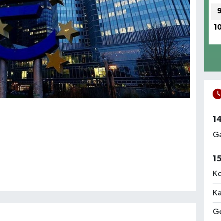
1
1
Ga
1
Ko
Ka
Ge