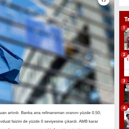
T
1
2
3
4
uan artırdı. Banka ana refinansman oranını yüzde 0,50;
duat faizini de yüzde 0 seviyesine çıkardı. AMB karar